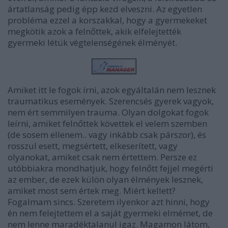
ártatlanság pedig épp kezd elveszni. Az egyetlen
probléma ezzel a korszakkal, hogy a gyermekeket
megkötik azok a felnőttek, akik elfelejtették
gyermeki létük végtelenségének élményét.
Amiket itt le fogok írni, azok egyáltalán nem lesznek
traumatikus események. Szerencsés gyerek vagyok,
nem ért semmilyen trauma. Olyan dolgokat fogok
leírni, amiket felnőttek követtek el velem szemben
(de sosem ellenem.. vagy inkább csak párszor), és
rosszul esett, megsértett, elkeserített, vagy
olyanokat, amiket csak nem értettem. Persze ez
utóbbiakra mondhatjuk, hogy felnőtt fejjel megérti
az ember, de ezek külön olyan élmények lesznek,
amiket most sem értek meg. Miért kellett?
Fogalmam sincs. Szeretem ilyenkor azt hinni, hogy
én nem felejtettem el a saját gyermeki elmémet, de
nem lenne maradéktalanul igaz. Magamon látom,