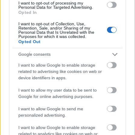
hogy mindig ott vannak. Színes volt. Kék és sárga,
I want to opt-out of processing my
Personal Data for Targeted Advertising.
talán zöld színek voltak, és talán piros fűzője.
Opted In
Aztán ott van a telefon. Egy bohóc arcát formázta,
nem voltak rajta gombok (nem emlékszem, hogy
I want to opt-out of Collection, Use,
lettek volna rajta), a tárcsázó helyén nagy piros orr
Retention, Sale, and/or Sharing of my
Personal Data that Is Unrelated with the
volt, és kerekeken gurult. Nem volt ijesztő, de nem
Purposes for which it was collected.
volt barátságos sem. De biztos nagyon szerettem
Opted Out
vele játszani, ha így megmaradt. Bár csak egyetlen
momentum, ahogy házunk folyosóján ellököm
Google consents
magamtól, hogy minél messzebb guruljon.
I want to allow Google to enable storage
Ugyanezen a folyosón támaszkodtam rá az egyik
related to advertising like cookies on web or
kedvenc Disney könyvemre, az Oroszlánkirályra, és
device identifiers in apps.
toltam pár méteren át. Anya leszidott érte. Gyorsan
meg is értettem, hogy miért, hiszen a borítója -
I want to allow my user data to be sent to
keményfedeles volt - csúnyán össze lett karistolva. Az
Google for online advertising purposes.
a könyv elveszett valahol.
Az első VHS kazettás rajzfilmem is az Oroszlánkirály
I want to allow Google to send me
volt, és emlékszem a szembe szomszéd kislányra (aki
personalized advertising.
ma már szintén felnőtt nő, bár az isten tudja, mivel
foglalkozik. Talán majd megmondja), aki elmondta,
I want to allow Google to enable storage
hogy ő bizony elsírta magát, amikor Mufasa
related to analytics like cookies on web or