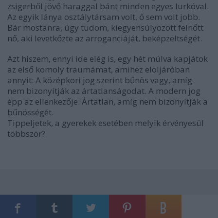
zsigerből jövő haraggal bánt minden egyes lurkóval.
Az egyik lánya osztálytársam volt, ő sem volt jobb.
Bár mostanra, úgy tudom, kiegyensúlyozott felnőtt
nő, aki levetkőzte az arroganciáját, beképzeltségét.
Azt hiszem, ennyi ide elég is, egy hét múlva kapjátok
az első komoly traumámat, amihez elöljáróban
annyit: A középkori jog szerint bűnös vagy, amíg
nem bizonyítják az ártatlanságodat. A modern jog
épp az ellenkezője: Ártatlan, amíg nem bizonyítják a
bűnösségét.
Tippeljetek, a gyerekek esetében melyik érvényesül
többször?