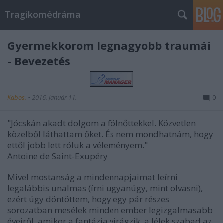
Tragikomédráma
Gyermekkorom legnagyobb traumái
- Bevezetés
Kabos.
•
2016. január 11.
0
"
Jócskán akadt dolgom a fölnőttekkel. Közvetlen
közelből láthattam őket. És nem mondhatnám, hogy
ettől jobb lett róluk a véleményem."
Antoine de Saint-Exupéry
Mivel mostanság a mindennapjaimat leírni
legalábbis unalmas (írni ugyanúgy, mint olvasni),
ezért úgy döntöttem, hogy egy pár részes
sorozatban mesélek minden ember legizgalmasabb
éveiről, amikor a fantázia virágzik, a lélek szabad az