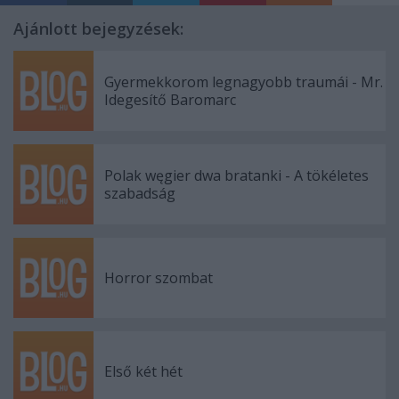
Ajánlott bejegyzések:
Gyermekkorom legnagyobb traumái - Mr.
Idegesítő Baromarc
Polak węgier dwa bratanki - A tökéletes
szabadság
Horror szombat
Első két hét