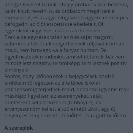
ahogy Olivérrel bánok, ahogy próbálok vele beszélni,
talán kicsit nevelni is, és próbálom megérteni a
motivációit, és az agyonlogikázott agyam nem képes
befogadni az ő ötletszerű cselekedeteit. Oli
egyébként négy éves, és borzasztó eleven.
Ezek a bejegyzések talán az ő és saját magam,
valamint a felnőttek megértésének céljával íródnak
majd, nem hanyagolva a fanyar humort. De
figyelmeztetek mindenkit: amiket itt leírok, bár nem
mindig lesz negatív, semmiképp sem lesznek pozitív
élmények!
Fontos, hogy időben ezek a bejegyzések az első
emlékeimtől egészen az általános iskolai
ballagásomig terjednek majd, onnantól ugyanis már
másképp figyeltem az eseményeket, saját
döntéseket kellett hoznom (többnyire), és
érvényesülnöm kellett a szüleimtől távol, egy új
helyen, és ez új embert - felnőttet - faragott belőlem.
A szereplők