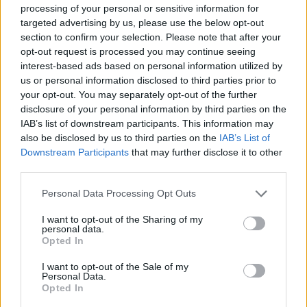
processing of your personal or sensitive information for
fogok hívni (ÁP), és akit még az akkori felnőttek is
targeted advertising by us, please use the below opt-out
elviselhetetlennek tartottak, hozzá nem értőnek,
section to confirm your selection. Please note that after your
mások pedig simán szadistának nevezték. A
opt-out request is processed you may continue seeing
felelőtlenségéről nem is beszélve.
interest-based ads based on personal information utilized by
Rajtuk kívül még lesznek epizód és mellékszereplők,
us or personal information disclosed to third parties prior to
mint a Zöld Ruhás Pasasok, vagy a Mr. Idegesítő
your opt-out. You may separately opt-out of the further
Baromarc, akik egy-egy eseményhez lesznek majd
disclosure of your personal information by third parties on the
köthetőek.
IAB’s list of downstream participants. This information may
also be disclosed by us to third parties on the
IAB’s List of
A kezdetek - első emlékeim
Downstream Participants
that may further disclose it to other
third parties.
Ezek főleg villanások, nem biztosan kronológikus
sorrendben, csak úgy, ahogy eszembe
Please note that this website/app uses one or more Google
Personal Data Processing Opt Outs
jutnak.
Megpróbálok
valamilyen időrendet tartani,
services and may gather and store information including but
hátha, de ez nem feltétlenül jelenti azt, hogy
not limited to your visit or usage behaviour. You may click to
I want to opt-out of the Sharing of my
personal data.
grant or deny consent to Google and its third-party tags to
időrendben is lesznek ezek az emlékek.
Opted In
use your data for below specified purposes in below Google
Az első ilyen kb. két éves koromból származik. Egy
consent section.
pár cipőről. Bementem (futottam?) a nyitott nappali
I want to opt-out of the Sale of my
Personal Data.
ajtó mögé, ahol egy hatalmas (parányi) fiókos
Opted In
szekrény előtt ott volt a pár cipőm, mert tudtam,