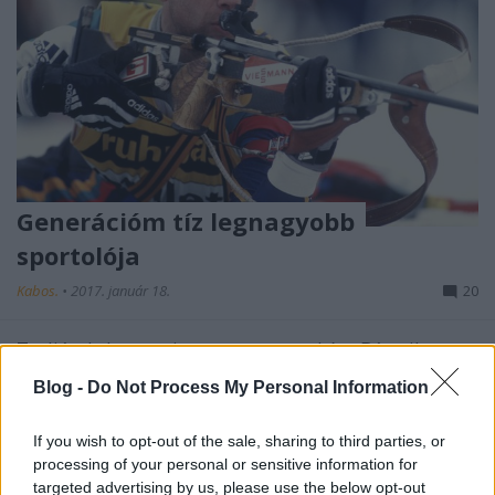
Generációm tíz legnagyobb
sportolója
Kabos.
•
2017. január 18.
20
Tudjátok, hogy rajongom a sportokért. Bármilyen
sportot szívesen nézek, bele tudok merülni, és új
Blog -
Do Not Process My Personal Information
sportokat is szívesen fedezek fel és próbálok ...
If you wish to opt-out of the sale, sharing to third parties, or
Stadionépítés - igen, vagy nem?
processing of your personal or sensitive information for
targeted advertising by us, please use the below opt-out
Kabos.
•
2016. augusztus 12.
0