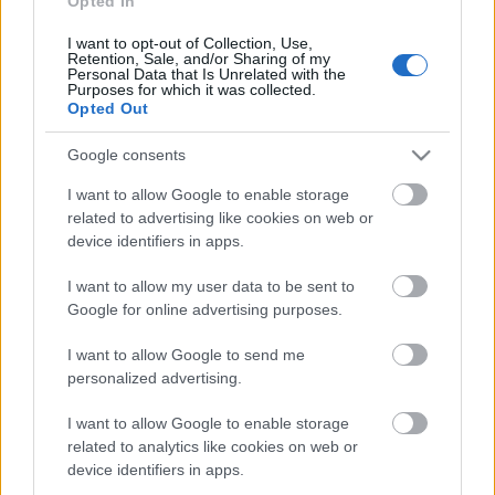
Opted In
Nem, valójában nincsen semmilyen fóbiám, viszont
I want to opt-out of Collection, Use,
vannak dolgok, amiket kifejezetten utálok. Ilyen pl.
Retention, Sale, and/or Sharing of my
Personal Data that Is Unrelated with the
az, ha valaki hátulról a térdhajlatomba üt, ...
Purposes for which it was collected.
Opted Out
Gyermekkorom legnagyobb traumái
Google consents
- A Zöld Ruhás Pasasok
I want to allow Google to enable storage
Kabos.
•
2016. január 31.
0
related to advertising like cookies on web or
device identifiers in apps.
Ha az ember eltéved, akkor annak általában az az
I want to allow my user data to be sent to
oka, hogy idegen helyen van, ismeretlen területen, és
Google for online advertising purposes.
elveszti a tájékozódási készségét. Ezzel ...
I want to allow Google to send me
personalized advertising.
I want to allow Google to enable storage
Gyermekkorom legnagyobb traumái
related to analytics like cookies on web or
- Ajándék jogalkotás
device identifiers in apps.