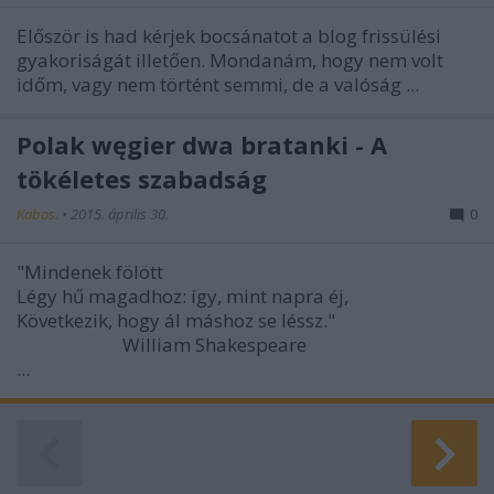
Először is had kérjek bocsánatot a blog frissülési
gyakoriságát illetően. Mondanám, hogy nem volt
időm, vagy nem történt semmi, de a valóság ...
Polak węgier dwa bratanki - A
tökéletes szabadság
Kabos.
•
2015. április 30.
0
"Mindenek fölött
Légy hű magadhoz: így, mint napra éj,
Következik, hogy ál máshoz se léssz."
William Shakespeare
...