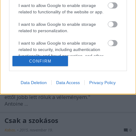
Kabos.
•
2016. január 17.
0
I want to allow Google to enable storage
related to functionality of the website or app.
Az élmény, amit itt leírok, maradt meg bennem
legelevenebben a rovat témáját tekintve. Történeti
I want to allow Google to enable storage
related to personalization.
szempontból fura személyek is tartoznak hozzá. ...
I want to allow Google to enable storage
Gyermekkorom legnagyobb traumái
related to security, including authentication
- Bevezetés
functionality and fraud prevention, and other
CONFIRM
user protection.
Kabos.
•
2016. január 11.
0
"
Jócskán akadt dolgom a fölnőttekkel. Közvetlen
Data Deletion
Data Access
Privacy Policy
közelből láthattam őket. És nem mondhatnám, hogy
ettől jobb lett róluk a véleményem."
Antoine ...
Csak a szokásos
Kabos.
•
2015. november 19.
0