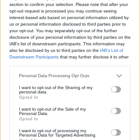
section to confirm your selection. Please note that after your
opt-out request is processed you may continue seeing
Nyilván nem, de miért nem? Az, hogy a
z ész nélküli
interest-based ads based on personal information utilized by
stadionépítés jelen pillanatban teljesen értelmetlen,
us or personal information disclosed to third parties prior to
az nem lehet senkinek sem újdonság, de ...
your opt-out. You may separately opt-out of the further
disclosure of your personal information by third parties on the
IAB’s list of downstream participants. This information may
5 pont, amiért büszke jégkorong
also be disclosed by us to third parties on the
IAB’s List of
szurkoló vagyok
Downstream Participants
that may further disclose it to other
third parties.
Kabos.
•
2016. május 13.
5
Please note that this website/app uses one or more Google
Personal Data Processing Opt Outs
services and may gather and store information including but
Most, hogy a magyar válogatott részvételével zajlik
not limited to your visit or usage behaviour. You may click to
I want to opt-out of the Sharing of my
az IIHF Jégkorong világbajnokság, a média kiemelt
personal data.
grant or deny consent to Google and its third-party tags to
figyelmet fordít a sportágnak, ami nagyon jó, ...
Opted In
use your data for below specified purposes in below Google
consent section.
I want to opt-out of the Sale of my
Gyermekkorom legnagyobb traumái
Personal Data.
Opted In
- Ettől van fóbiám
I want to opt-out of processing my
Kabos.
•
2016. február 07.
0
Personal Data for Targeted Advertising.