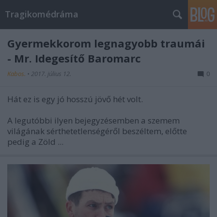
Tragikomédráma
Gyermekkorom legnagyobb traumái
- Mr. Idegesítő Baromarc
Kabos.
•
2017. július 12.
0
Hát ez is egy jó hosszú jövő hét volt.
A legutóbbi ilyen bejegyzésemben a szemem
világának sérthetetlenségéről beszéltem, előtte
pedig a Zöld ...